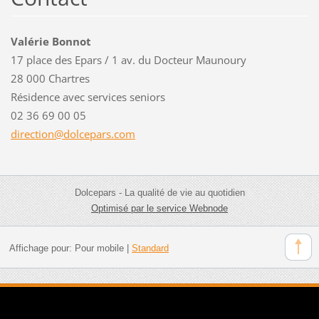
Valérie Bonnot
17 place des Epars / 1 av. du Docteur Maunoury
28 000 Chartres
Résidence avec services seniors
02 36 69 00 05
directio
n@dolcep
ars.com
Dolcepars - La qualité de vie au quotidien
Optimisé par le service Webnode
Affichage pour:
Pour mobile
|
Standard