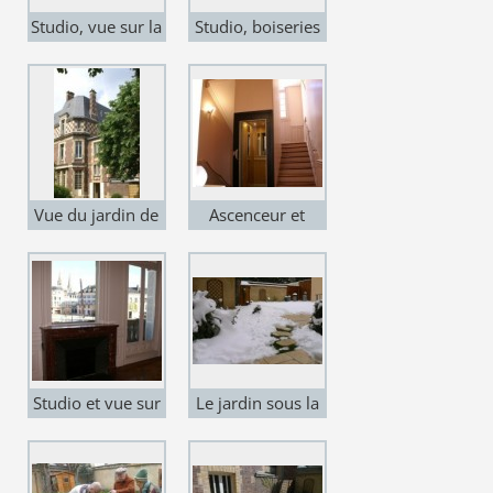
Studio, vue sur la
Studio, boiseries
place
et cheminée
Vue du jardin de
Ascenceur et
notre maison de
escalier lumineux
retraite
Studio et vue sur
Le jardin sous la
la cathédrale
neige