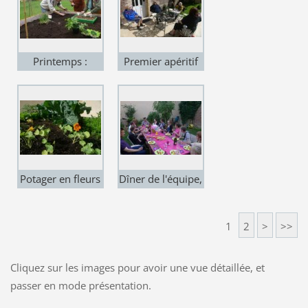
Printemps :
Premier apéritif
début du potager
sur la terrasse
Potager en fleurs
Dîner de l'équipe,
nouveaux et
anciens font
1
2
>
>>
connaissance.
Cliquez sur les images pour avoir une vue détaillée, et
passer en mode présentation.