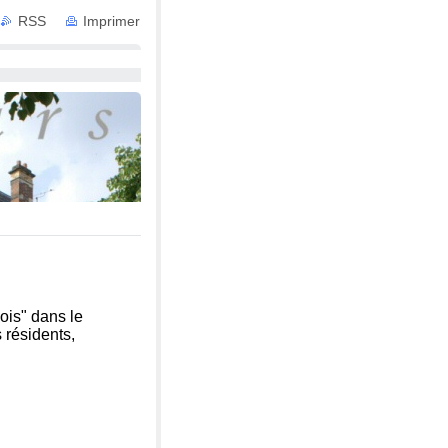
RSS
Imprimer
 avec Services
ois" dans le
s résidents,