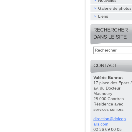
Nouvelles
Galerie de photos
Liens
RECHERCHER
DANS LE SITE
CONTACT
Valérie Bonnot
17 place des Epars /
av. du Docteur
Maunoury
28 000 Chartres
Résidence avec
services seniors
directio
n@dolcep
ars.com
02 36 69 00 05