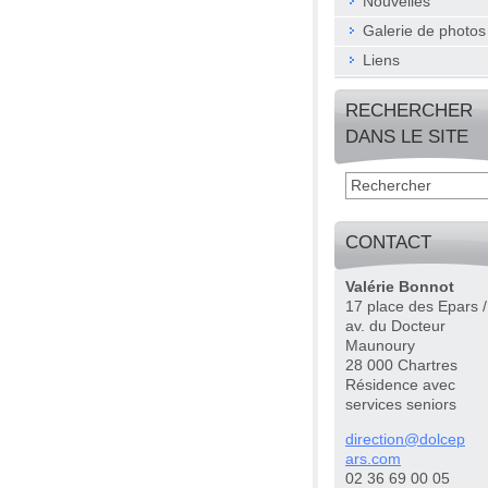
Nouvelles
Galerie de photos
Liens
RECHERCHER
DANS LE SITE
CONTACT
Valérie Bonnot
17 place des Epars /
av. du Docteur
Maunoury
28 000 Chartres
Résidence avec
services seniors
directio
n@dolcep
ars.com
02 36 69 00 05