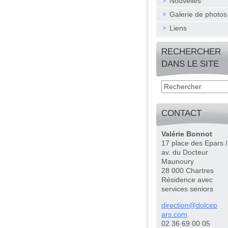
Nouvelles
Galerie de photos
Liens
RECHERCHER
DANS LE SITE
CONTACT
Valérie Bonnot
17 place des Epars /
av. du Docteur
Maunoury
28 000 Chartres
Résidence avec
services seniors
directio
n@dolcep
ars.com
02 36 69 00 05