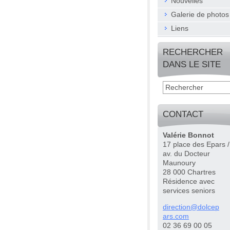
Nouvelles
Galerie de photos
Liens
RECHERCHER
DANS LE SITE
CONTACT
Valérie Bonnot
17 place des Epars /
av. du Docteur
Maunoury
28 000 Chartres
Résidence avec
services seniors
directio
n@dolcep
ars.com
02 36 69 00 05