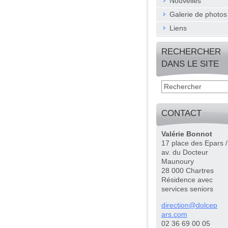
Nouvelles
Galerie de photos
Liens
RECHERCHER
DANS LE SITE
CONTACT
Valérie Bonnot
17 place des Epars /
av. du Docteur
Maunoury
28 000 Chartres
Résidence avec
services seniors
directio
n@dolcep
ars.com
02 36 69 00 05